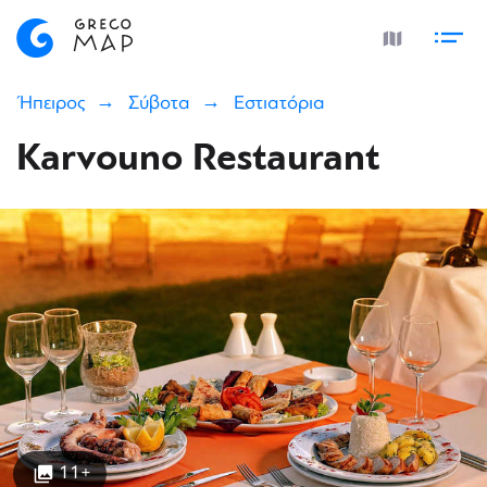
Ήπειρος
Σύβοτα
Εστιατόρια
Karvouno Restaurant
11+