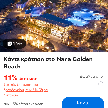
164+
Κάντε κράτηση στο Nana Golden
Beach
11%
Δωμάτια από
έκπτωση
έως 6% έκπτωση του
ξενοδοχείου, συν 5% έξτρα
έκπτωση
Κάντε
συν 15% έξτρα έκπτωση