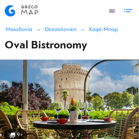
Μακεδονία
Θεσσαλονίκη
Καφέ-Μπαρ
Oval Bistronomy
9+