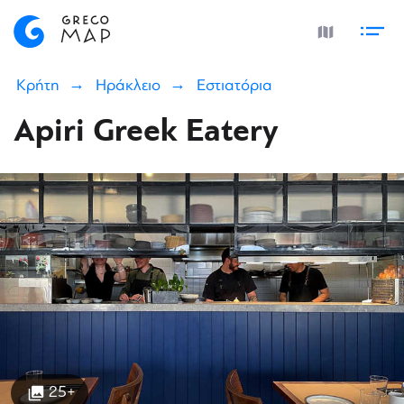
Κρήτη
Ηράκλειο
Εστιατόρια
Apiri Greek Eatery
25+