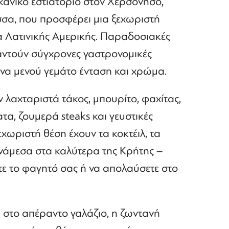
ξικάνικο εστιατόριο στον Χερσόνησο,
σα, που προσφέρει μια ξεχωριστή
α Λατινικής Αμερικής. Παραδοσιακές
ναντούν σύγχρονες γαστρονομικές
ένα μενού γεμάτο ένταση και χρώμα.
 λαχταριστά τάκος, μπουρίτο, φαχίτας,
α, ζουμερά steaks και γευστικές
εχωριστή θέση έχουν τα κοκτέιλ, τα
νάμεσα στα καλύτερα της Κρήτης –
τε το φαγητό σας ή να απολαύσετε στο
 στο απέραντο γαλάζιο, η ζωντανή