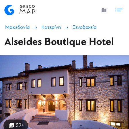
Μακεδονία
Κατερίνη
Ξενοδοχεία
Alseides Boutique Hotel
39+