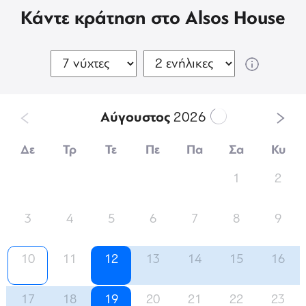
Κάντε κράτηση στο Alsos House
Αύγουστος
2026
Δε
Τρ
Τε
Πε
Πα
Σα
Κυ
1
2
3
4
5
6
7
8
9
10
11
12
13
14
15
16
17
18
19
20
21
22
23