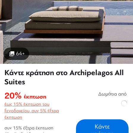
64+
Κάντε κράτηση στο Archipelagos All
Suites
20%
Δωμάτια από
έκπτωση
έως 15% έκπτωση του
ξενοδοχείου, συν 5% έξτρα
έκπτωση
Κάντε
συν 15% έξτρα έκπτωση