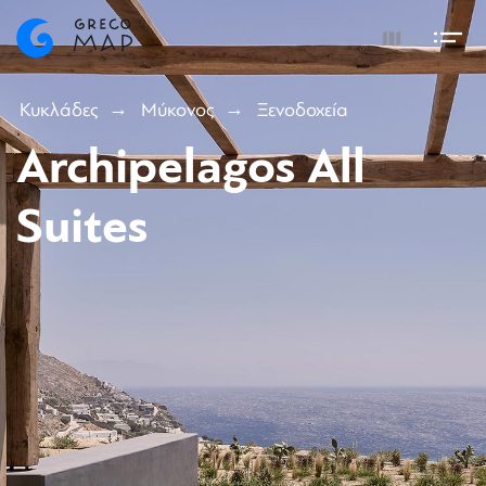
Κυκλάδες
Μύκονος
Ξενοδοχεία
Archipelagos All
Suites