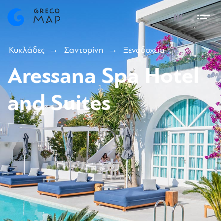
Κυκλάδες
Σαντορίνη
Ξενοδοχεία
Aressana Spa Hotel
and Suites