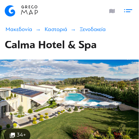
Μακεδονία
Καστοριά
Ξενοδοχεία
Calma Hotel & Spa
34+