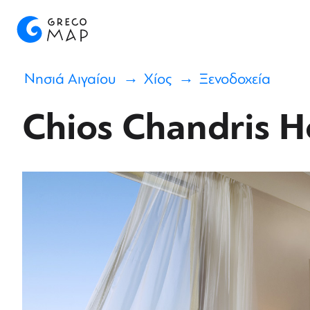
Νησιά Αιγαίου
Χίος
Ξενοδοχεία
Chios Chandris H