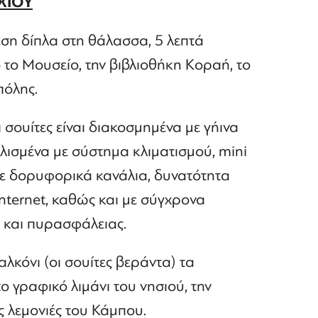
ΧΙΟΥ
έση δίπλα στη θάλασσα, 5 λεπτά
το Μουσείο, την βιβλιοθήκη Κοραή, το
πόλης.
 σουίτες είναι διακοσμημένα με γήινα
λισμένα με σύστημα κλιματισμού, mini
ε δορυφορικά κανάλια, δυνατότητα
nternet, καθώς και με σύγχρονα
 και πυρασφάλειας.
κόνι (οι σουίτες βεράντα) τα
ο γραφικό λιμάνι του νησιού, την
ις λεμονιές του Κάμπου.