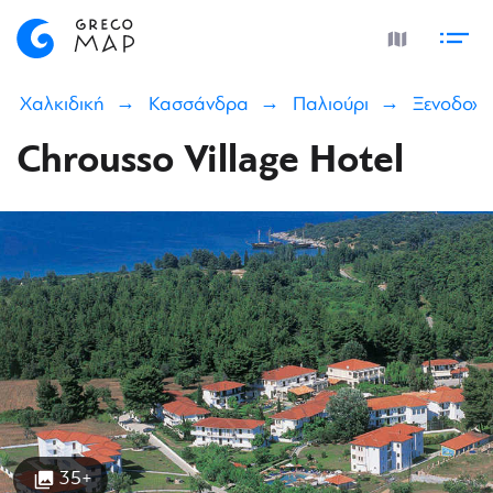
Χαλκιδική
Κασσάνδρα
Παλιούρι
Ξενοδοχε
Chrousso Village Hotel
35+