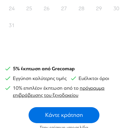
24
25
26
27
28
29
30
31
5% έκπτωση από Grecomap
Εγγύηση καλύτερης τιμής
Ευέλικτοι όροι
10% επιπλέον έκπτωση από το
πρόγραμμα
επιβράβευσης του ξενοδοχείου
Κάντε κράτηση
Στην επίσημη ιστοσελίδα