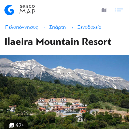
Πελοπόννησος
Σπάρτη
Ξενοδοχεία
Ilaeira Mountain Resort
49+