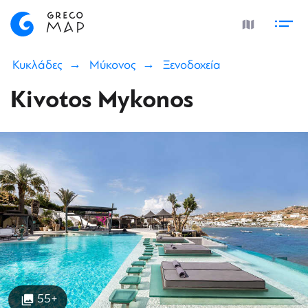
Κυκλάδες
Μύκονος
Ξενοδοχεία
Kivotos Mykonos
55+