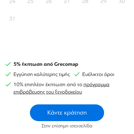
24
25
26
27
28
29
30
31
5% έκπτωση από Grecomap
Εγγύηση καλύτερης τιμής
Ευέλικτοι όροι
10% επιπλέον έκπτωση από το
πρόγραμμα
επιβράβευσης του ξενοδοχείου
Κάντε κράτηση
Στην επίσημη ιστοσελίδα