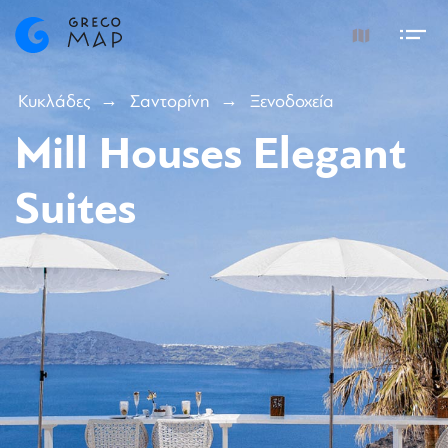
Κυκλάδες
Σαντορίνη
Ξενοδοχεία
Mill Houses Elegant
Suites