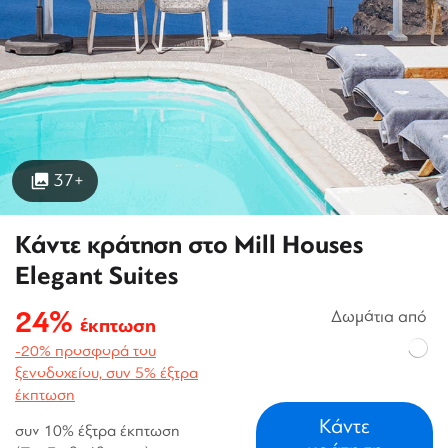
37+
Κάντε κράτηση στο Mill Houses
Elegant Suites
24%
Δωμάτια από
έκπτωση
-20% προσφορά του
ξενοδοχείου, συν 5% έξτρα
έκπτωση
Κάντε
συν 10% έξτρα έκπτωση