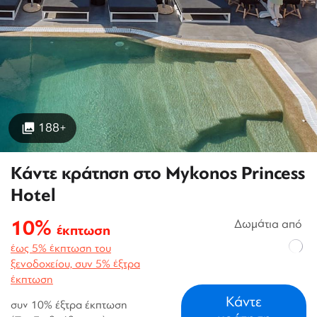
188+
Κάντε κράτηση στο Mykonos Princess
Hotel
10%
Δωμάτια από
έκπτωση
έως 5% έκπτωση του
ξενοδοχείου, συν 5% έξτρα
έκπτωση
Κάντε
συν 10% έξτρα έκπτωση