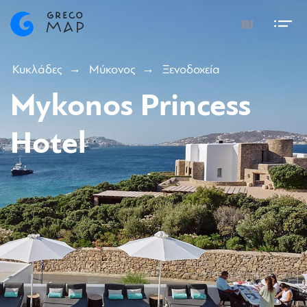
Κυκλάδες
Μύκονος
Ξενοδοχεία
Mykonos Princess
Hotel