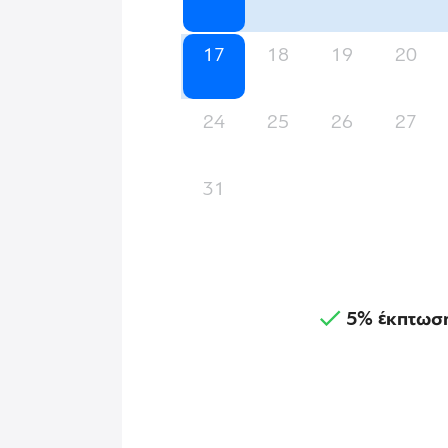
17
18
19
20
24
25
26
27
31
5% έκπτωσ