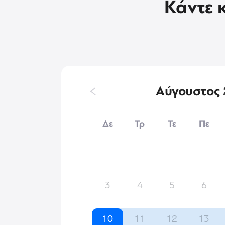
Κάντε 
Αύγουστος
Δε
Τρ
Τε
Πε
3
4
5
6
10
11
12
13