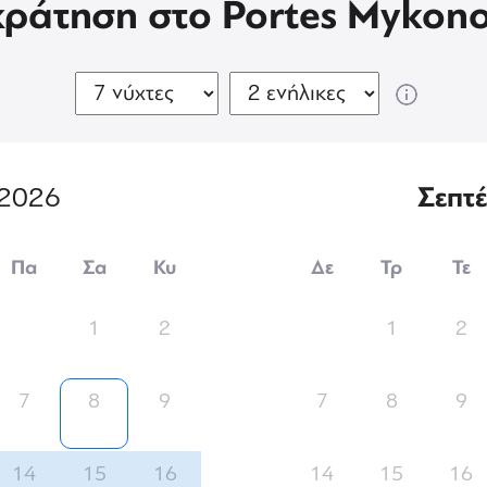
κράτηση στο Portes Mykono
2026
Σεπτ
Πα
Σα
Κυ
Δε
Τρ
Τε
1
2
1
2
7
8
9
7
8
9
14
15
16
14
15
16