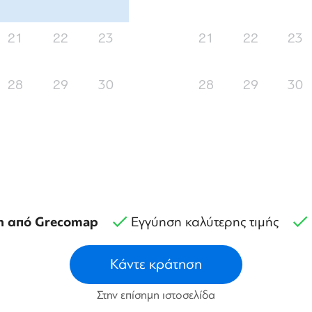
21
22
23
21
22
23
28
29
30
28
29
30
η από Grecomap
Εγγύηση καλύτερης τιμής
Κάντε κράτηση
Στην επίσημη ιστοσελίδα