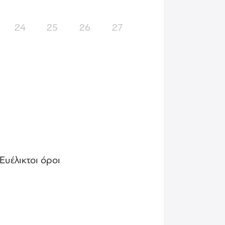
24
25
26
27
Ευέλικτοι όροι