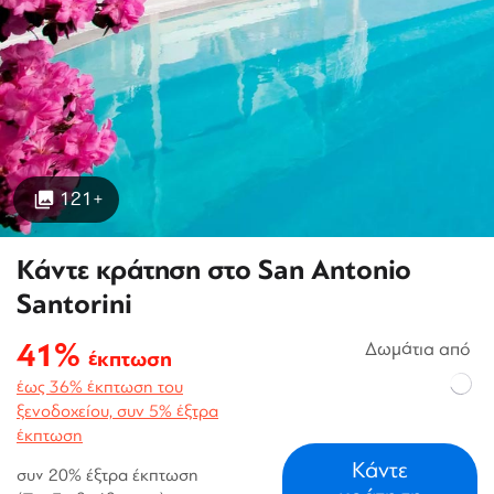
121+
Κάντε κράτηση στο San Antonio
Santorini
41%
Δωμάτια από
έκπτωση
έως 36% έκπτωση του
ξενοδοχείου, συν 5% έξτρα
έκπτωση
Κάντε
συν 20% έξτρα έκπτωση