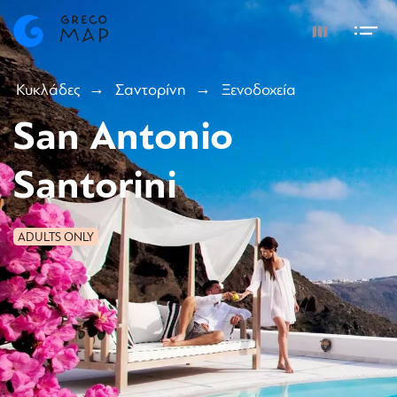
Κυκλάδες
Σαντορίνη
Ξενοδοχεία
San Antonio
Santorini
ADULTS ONLY