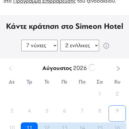
στο
Πρόγραμμα Επιβράβευσης
του ξενοδοχείου.
Κάντε κράτηση στο Simeon Hotel
Αύγουστος
2026
Δε
Τρ
Τε
Πε
Πα
Σα
Κυ
1
2
3
4
5
6
7
8
9
10
11
12
13
14
15
16