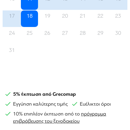
17
18
19
20
21
22
23
24
25
26
27
28
29
30
31
5% έκπτωση από Grecomap
Εγγύηση καλύτερης τιμής
Ευέλικτοι όροι
10% επιπλέον έκπτωση από το
πρόγραμμα
επιβράβευσης του ξενοδοχείου