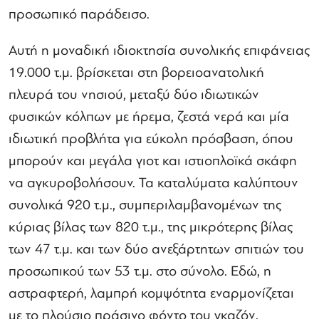
προσωπικό παράδεισο.
Αυτή η μοναδική ιδιοκτησία συνολικής επιφάνειας
19.000 τ.μ. βρίσκεται στη βορειοανατολική
πλευρά του νησιού, μεταξύ δύο ιδιωτικών
φυσικών κόλπων με ήρεμα, ζεστά νερά και μία
ιδιωτική προβλήτα για εύκολη πρόσβαση, όπου
μπορούν και μεγάλα γιοτ και ιστιοπλοϊκά σκάφη
να αγκυροβολήσουν. Τα καταλύματα καλύπτουν
συνολικά 920 τ.μ., συμπεριλαμβανομένων της
κύριας βίλας των 820 τ.μ., της μικρότερης βίλας
των 47 τ.μ. και των δύο ανεξάρτητων σπιτιών του
προσωπικού των 53 τ.μ. στο σύνολο. Εδώ, η
αστραφτερή, λαμπρή κομψότητα εναρμονίζεται
με το πλούσιο πράσινο φόντο του γκαζόν,