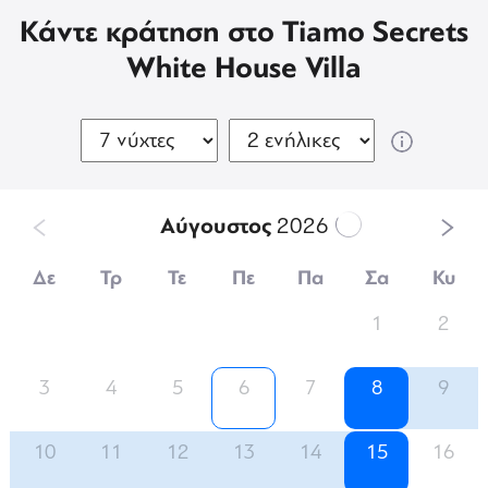
Κάντε κράτηση στο Tiamo Secrets
White House Villa
Αύγουστος
2026
Δε
Τρ
Τε
Πε
Πα
Σα
Κυ
1
2
3
4
5
6
7
8
9
10
11
12
13
14
15
16