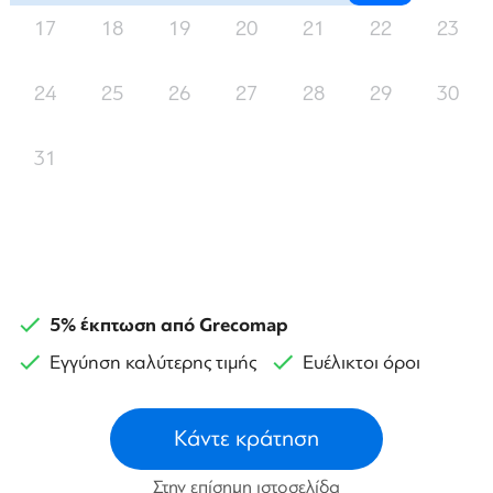
17
18
19
20
21
22
23
24
25
26
27
28
29
30
31
5% έκπτωση από Grecomap
Εγγύηση καλύτερης τιμής
Ευέλικτοι όροι
Κάντε κράτηση
Στην επίσημη ιστοσελίδα