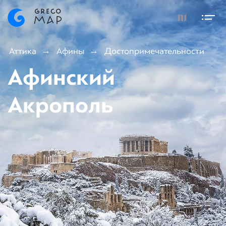
Аттика
Афины
Достопримечательности
Афинский
Акрополь