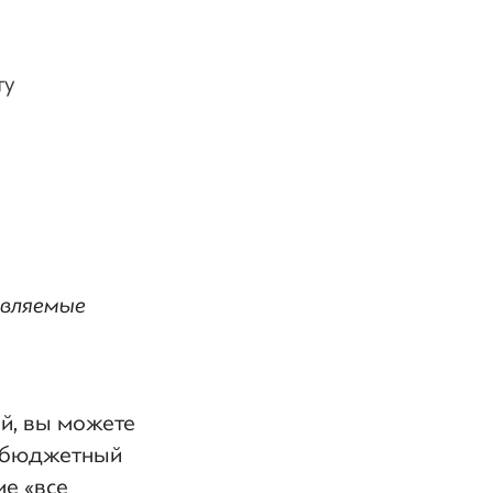
ту
авляемые
ей, вы можете
в бюджетный
ме «все