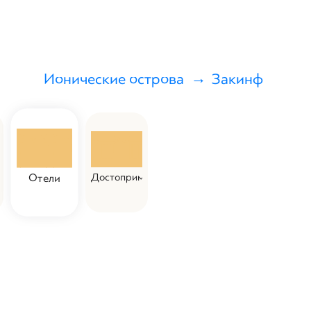
Ионические острова
Закинф
Достоприм.
Отели