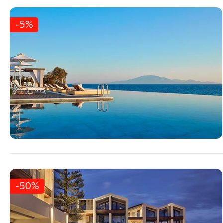
-5%
-50%