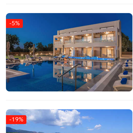
-5%
-19%