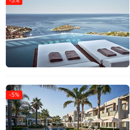
-5%
-5%