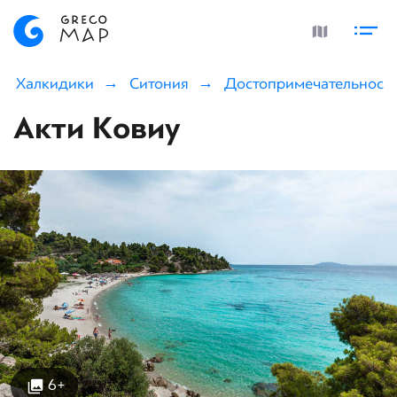
Халкидики
Ситония
Достопримечательност
Акти Ковиу
6+