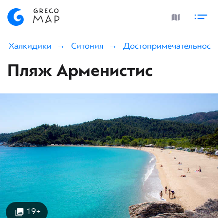
Халкидики
Ситония
Достопримечательност
Пляж Арменистис
19+