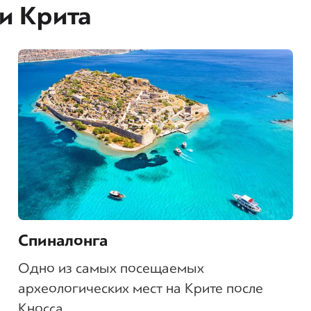
и Крита
Спиналонга
Одно из самых посещаемых
археологических мест на Крите после
Кносса