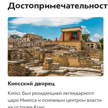
Достопримечательност
Кносский дворец
Кносс был резиденцией легендарного
царя Миноса и основным центром власти
на острове Крит