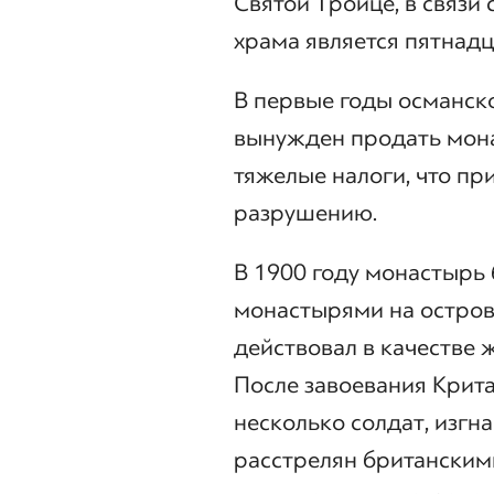
Святой Троице, в связи
храма является пятнадца
В первые годы османск
вынужден продать мона
тяжелые налоги, что пр
разрушению.
В 1900 году монастырь
монастырями на острове
действовал в качестве 
После завоевания Крита
несколько солдат, изгн
расстрелян британскими