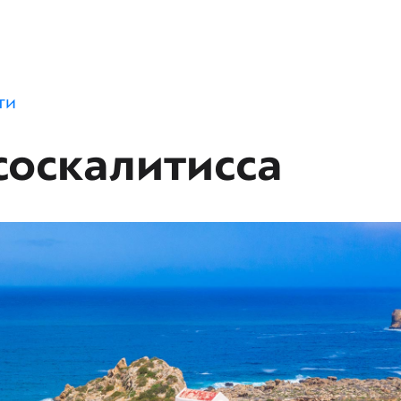
ти
оскалитисса