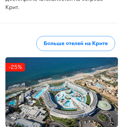
Крит.
Больше отелей на Крите
-25%