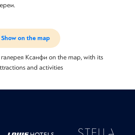
ереи.
Show on the map
алерея Ксанфи on the map, with its
tractions and activities