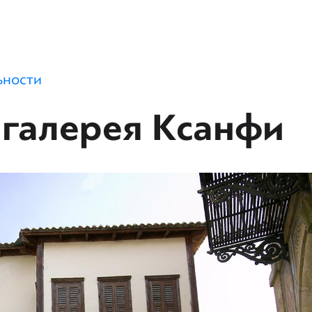
ьности
галерея Ксанфи