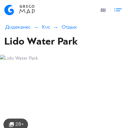
Додеканес
Кос
Отдых
Lido Water Park
28+