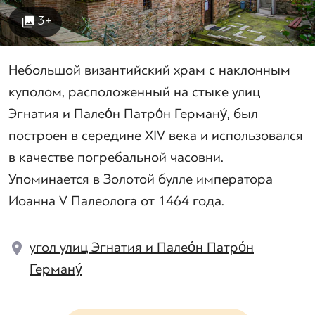
3+
Небольшой византийский храм с наклонным
куполом, расположенный на стыке улиц
Эгнатия и Палео́н Патро́н Герману́, был
построен в середине XIV века и использовался
в качестве погребальной часовни.
Упоминается в Золотой булле императора
Иоанна V Палеолога от 1464 года.
угол улиц Эгнатия и Палео́н Патро́н
Герману́