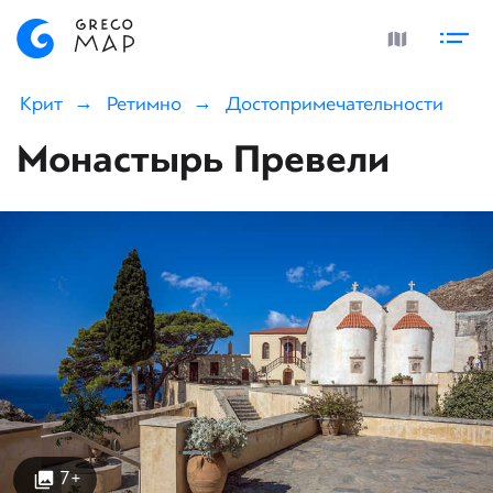
Крит
Ретимно
Достопримечательности
Монастырь Превели
7+