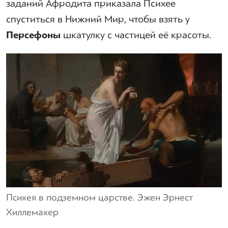
заданий Афродита приказала Психее
спуститься в Нижний Мир, чтобы взять у
Персефоны
шкатулку с частицей её красоты.
Психея в подземном царстве. Эжен Эрнест
Хиллемахер