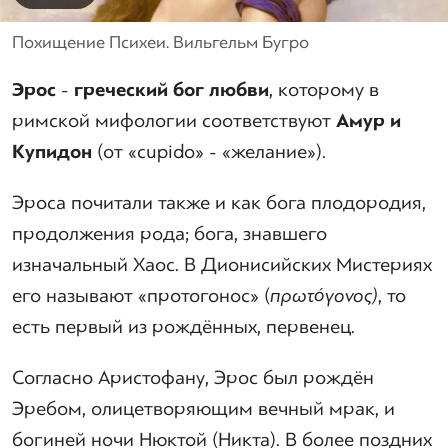
Похищение Психеи. Вильгельм Бугро
Эрос
-
греческий бог любви
, которому в
римской мифологии соответствуют
Амур и
Купидон
(от «cupido» - «желание»).
Эроса почитали также и как бога плодородия,
продолжения рода; бога, знавшего
изначальный Хаос. В Дионисийских Мистериях
его называют «протогонос» (
πρωτόγονος
)
, то
есть первый из рождённых, первенец.
Согласно Аристофану, Эрос был рождён
Эребом, олицетворяющим вечный мрак, и
богиней ночи Нюктой (Никта). В более поздних