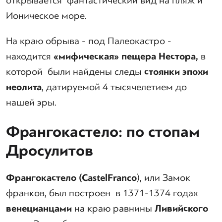
открывается фантастический вид на пляж и
Ионическое море.
На краю обрыва - под Палеокастро -
находится
«мифическая» пещера Нестора,
в
которой были найдены следы
стоянки эпохи
неолита
, датируемой 4 тысячелетием до
нашей эры.
Франгокастело: по стопам
Дросулитов
Франгокастело (
Castel
Franco
), или Замок
франков, был построен в 1371-1374 годах
венецианцами
на краю равнины
Ливийского