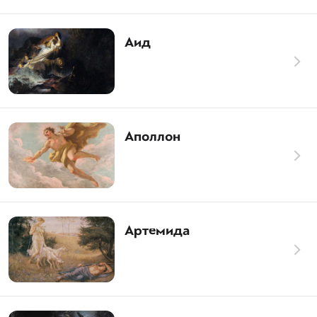
Аид
Аполлон
Артемида