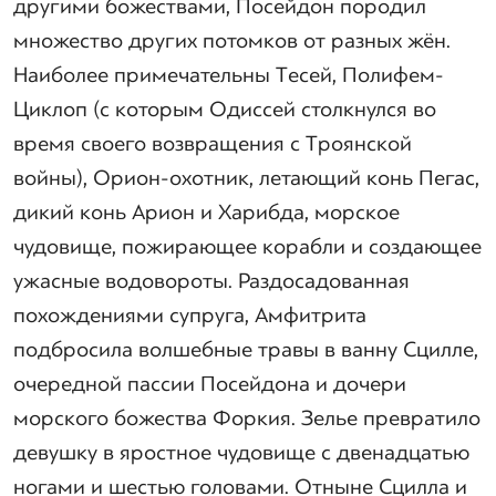
другими божествами, Посейдон породил
множество других потомков от разных жён.
Наиболее примечательны Тесей, Полифем-
Циклоп (с которым Одиссей столкнулся во
время своего возвращения с Троянской
войны), Орион-охотник, летающий конь Пегас,
дикий конь Арион и Харибда, морское
чудовище, пожирающее корабли и создающее
ужасные водовороты. Раздосадованная
похождениями супруга, Амфитрита
подбросила волшебные травы в ванну Сцилле,
очередной пассии Посейдона и дочери
морского божества Форкия. Зелье превратило
девушку в яростное чудовище с двенадцатью
ногами и шестью головами. Отныне Сцилла и