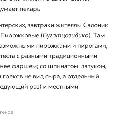
думает пекарь.
итерских, завтраки жителям Салоник
, Пирожковые (
Бугатцазидико
). Там
возможными пирожками и пирогами,
о теста с разными традиционными
чнее фаршем; со шпинатом, латуком,
 греков не вид сыра, а отдельный
следующий раз) и местными