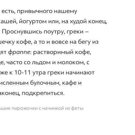
о есть, привычного нашему
ашей, йогуртом или, на худой конец,
. Проснувшись поутру, греки –
ку кофе, а то и вовсе на бегу из
дят
фраппе
: растворимый кофе,
, часто со льдом и молоком, с
иже к 10-11 утра греки начинают
численным булочным, кафе и
аконец, подкрепиться.