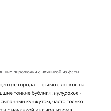
льшие пирожочки с начинкой из феты
 центре города – прямо с лотков на
льшие тонкие бублики:
кулуракья -
осыпанный кунжутом, часто только
нты с начинкой из сыра, изюма,