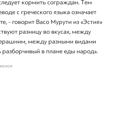
 следует кормить сограждан. Тем
реводе с греческого языка означает
е, - говорит Васо Мурути из «Эстия»
ствуют разницу во вкусах, между
черашним, между разными видами
ь разборчивый в плане еды народ».