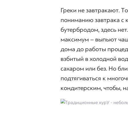
Греки не завтракают. Т
пониманию завтрака с к
бутербродом, здесь нет
максимум – выпьют чашеч
дома до работы проце
взбитый в холодной воде
сахаром или без. Но бл
подтягиваться к много
кондитерским, чтобы, н