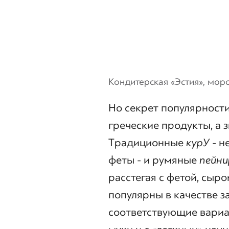
Кондитерская «Эстия», мо
Но секрет популярности
греческие продукты, а з
Традиционные
курУ
- н
феты - и румяные
пейни
расстегая с фетой, сыр
популярны в качестве 
соответствующие вариа