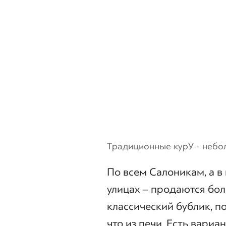
Традиционные курУ - небо
По всем Салоникам, а в
улицах – продаются бо
классический бублик, п
что из печи. Есть вариа