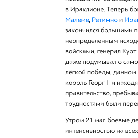
в Ираклионе. Теперь бо
Малеме
,
Ретимно
и
Ира
закончился большими п
неопределенным исход
войсками, генерал Курт
даже подумывал о само
лёгкой победы, данном 
король Георг II и наход
правительство, пребыв
трудностями были пере
Утром 21 мая боевые д
интенсивностью на все