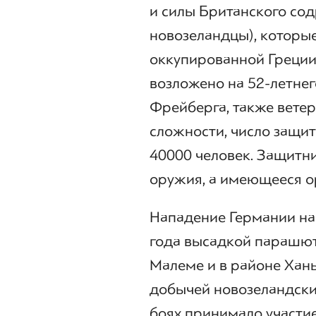
и силы Британского сод
новозеландцы), которы
оккупированной Греци
возложено на 52-летне
Фрейберга, также вете
сложности, число защит
40000 человек. Защитни
оружия, а имеющееся о
Нападение Германии нач
года высадкой парашют
Малеме и в районе Хань
добычей новозеландски
боях принимало участи