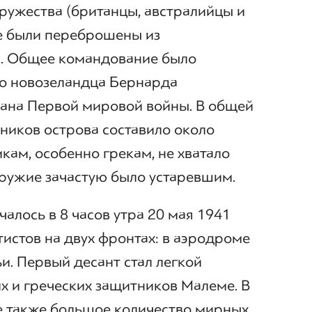
ружества (британцы, австралийцы и
е были переброшены из
и. Общее командование было
го новозеландца Бернарда
рана Первой мировой войны. В общей
ников острова составило около
кам, особенно грекам, не хватало
ружие зачастую было устаревшим.
алось в 8 часов утра 20 мая 1941
истов на двух фронтах: в аэродроме
и. Первый десант стал легкой
х и греческих защитников Малеме. В
е также большое количество мирных