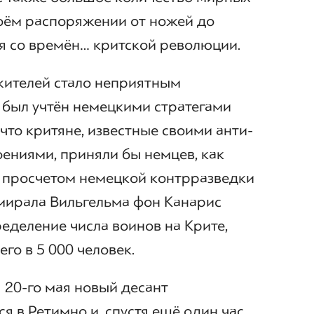
оём распоряжении от ножей до
я со времён… критской революции.
жителей стало неприятным
 был учтён немецкими стратегами
 что критяне, известные своими анти-
ениями, приняли бы немцев, как
 просчетом немецкой контрразведки
мирала Вильгельма фон Канарис
еделение числа воинов на Крите,
го в 5 000 человек.
 20-го мая новый десант
 в Ретимно и, спустя ещё один час,