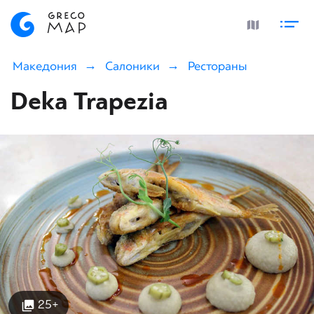
Македония
Салоники
Рестораны
Deka Trapezia
25+