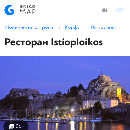
Ионические острова
Корфу
Рестораны
Ресторан Istioploikos
36+