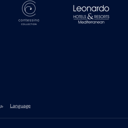
ь
Language