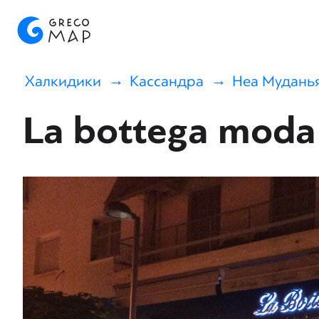
Халкидики
Кассандра
Неа Мудань
La bottega moda 