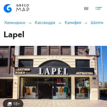
Халкидики
Кассандра
Калифея
Шоппин
Lapel
18+