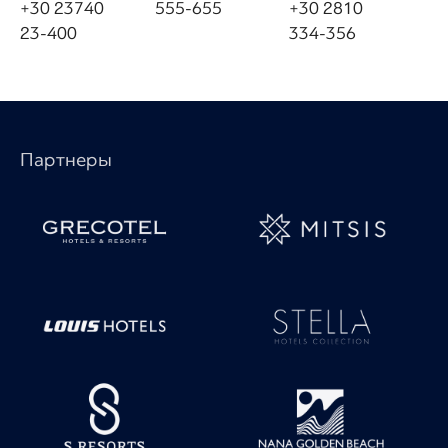
+30 23740
555-655
+30 2810
23-400
334-356
Партнеры