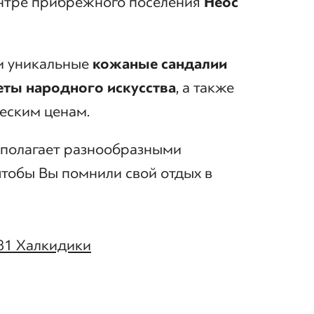
ентре прибрежного поселения
Неос
и уникальные
кожаные сандалии
еты народного искусства
, а также
ческим ценам.
асполагает разнообразными
 чтобы Вы помнили свой отдых в
81 Халкидики