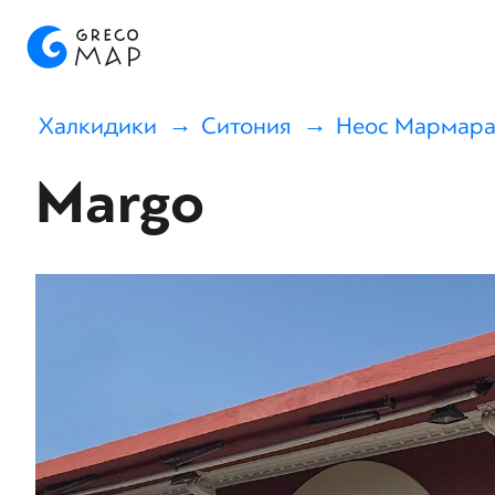
Халкидики
Ситония
Неос Мармара
Margo