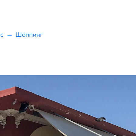
с
Шоппинг