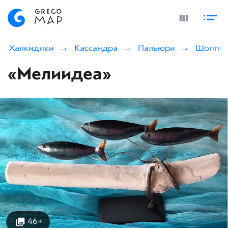
Халкидики
Кассандра
Пальюри
Шоппи
«Мелиидеа»
46+