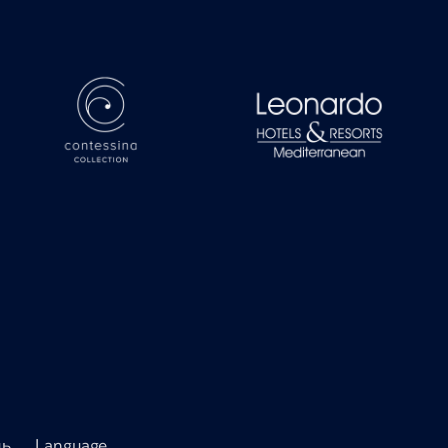
ь
Language