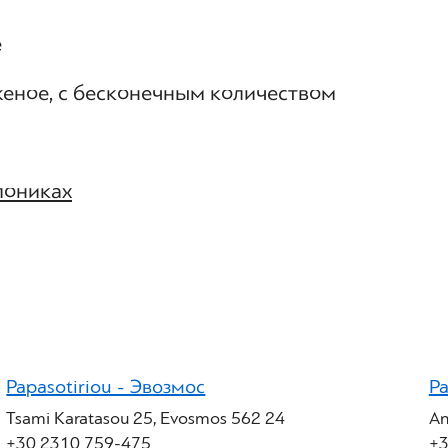
е
еное, с бесконечным количеством
лониках
Papasotiriou - Эвозмос
Pa
Tsami Karatasou 25, Evosmos 562 24
An
+30 2310 759-475
+3