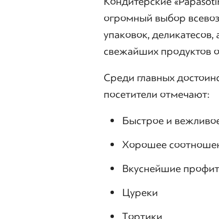
Кондитерские «Papasoti
огромный выбор всево
упаковок, деликатесов, 
свежайших продуктов о
Среди главных достоинс
посетители отмечают:
Быстрое и вежливо
Хорошее соотношен
Вкуснейшие профи
Цуреки
Тортики