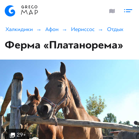
Халкидики
Афон
Иериссос
Отдых
Ферма «Платанорема»
29+