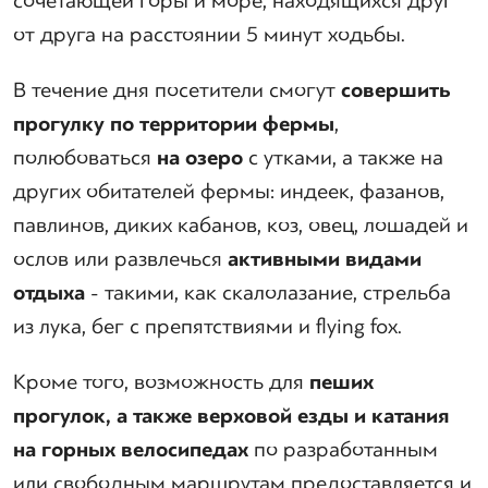
сочетающей горы и море, находящихся друг
от друга на расстоянии 5 минут ходьбы.
В течение дня посетители смогут
совершить
прогулку
по территории фермы
,
полюбоваться
на озеро
с утками, а также на
других обитателей фермы: индеек, фазанов,
павлинов, диких кабанов, коз, овец, лошадей и
ослов или развлечься
активны
ми
вид
ами
отдыха
- такими, как скалолазание, стрельба
из лука, бег с препятствиями и flying fox.
Кроме того, возможность для
пеших
прогулок, а также верховой езды и катани
я
на горных велосипедах
по разработанным
или свободным маршрутам предоставляется и