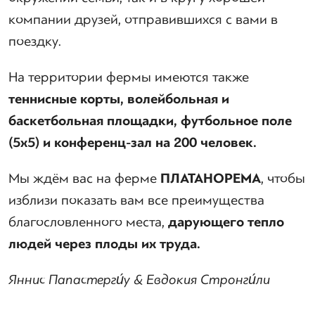
компании друзей, отправившихся с вами в
поездку.
На территории фермы имеются также
теннисные корты, волейбольная
и
баскетбольная
площадки, футбольное поле
(5х5) и конференц-зал на 200 человек.
Мы ждём вас на ферме
П
ЛАТАНОРЕМА
, чтобы
изблизи показать вам все преимущества
благословленного места,
дарующего тепло
людей через плоды их труда.
Яннис Папастерги
у
&
Евдокия Стронги
ли