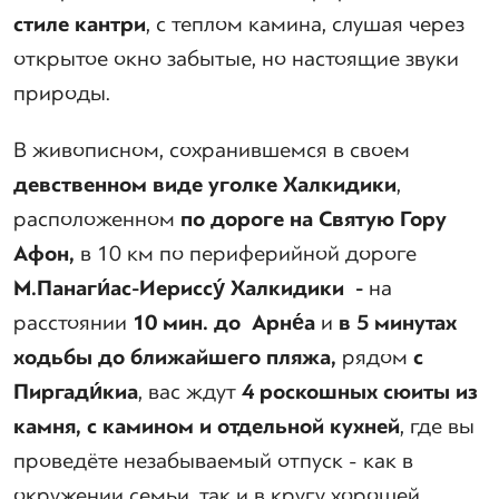
стиле кантри
, с теплом камина, слушая через
открытое окно забытые, но настоящие звуки
природы.
В живописном, сохранившемся в своем
девственном виде уголке Халкидики
,
расположенном
по дороге на Святую Гору
Афон,
в 10 км по периферийной дороге
М.
Панаги
ас-Иериссу
Халкидики -
на
расстоянии
10 мин. до Арне
а
и
в 5 минутах
ходьбы до
ближайшего пляжа
,
рядом
с
Пиргади
́киа
, вас ждут
4 роскошных сюиты из
камня, с
камином и
отдельной
кухней
, где вы
проведёте незабываемый отпуск - как в
окружении семьи, так и в кругу хорошей