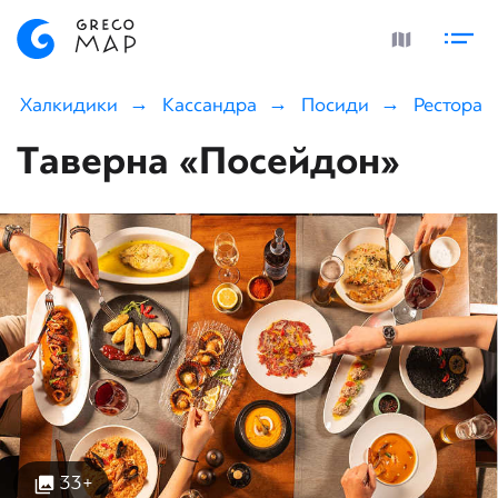
Халкидики
Кассандра
Посиди
Ресторан
Таверна «Посейдон»
33+