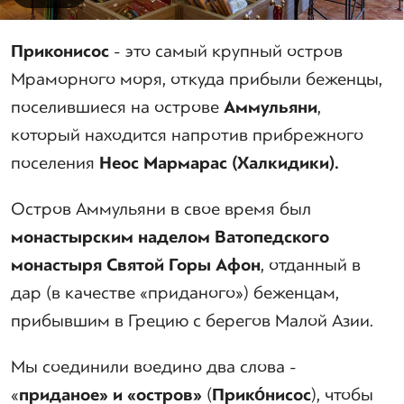
Приконисос
- это самый крупный остров
Мраморного моря, откуда прибыли беженцы,
поселившиеся на острове
Аммульяни
,
который находится напротив прибрежного
поселения
Неос Мармарас (Халкидики).
Остров Аммульяни в свое время был
монастырским наделом Ватопедского
монастыря Святой Горы Афон
, отданный в
дар (в качестве «приданого») беженцам,
прибывшим в Грецию с берегов Малой Азии.
Мы соединили воедино два слова -
«
приданое» и «остров»
(
Прико́нисос
), чтобы