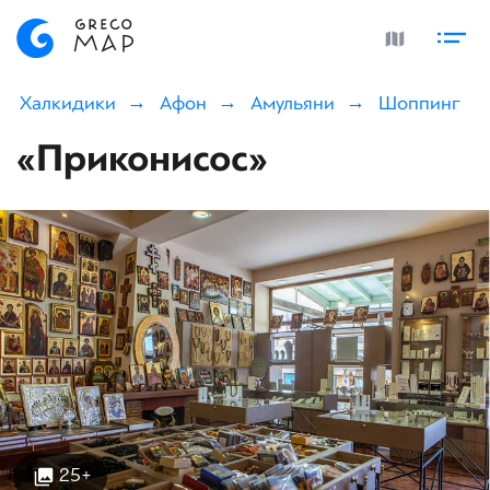
Халкидики
Афон
Амульяни
Шоппинг
«Приконисос»
25+