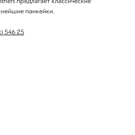
thers предлагает классические
снейшие панкейки.
ki 546 25