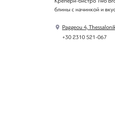
Крепери-бистро Two Bro
блины с начинкой и вку
Paggeou 4, Thessaloni
+30 2310 521-067