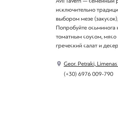
Avli Tavern — семейный
исключительно традици
выбором мезе (закусок)
Попробуйте осьминога н
томатным соусом, мясо 
греческий салат и десе
Geor. Petraki, Limena
(+30) 6976 009-790