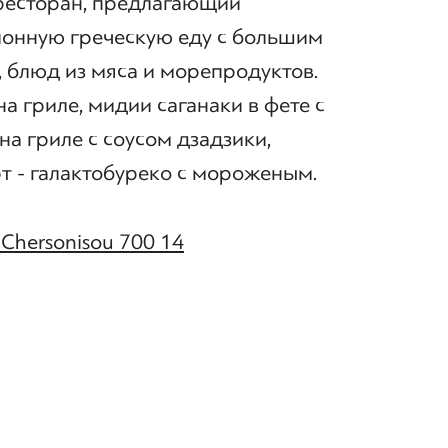
 ресторан, предлагающий
онную греческую еду с большим
, блюд из мяса и морепродуктов.
а гриле, мидии саганаки в фете с
на гриле с соусом дзадзики,
рт - галактобуреко с мороженым.
s Chersonisou 700 14