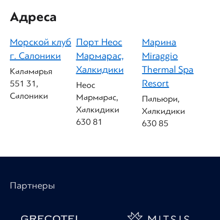
Адреса
Морской клуб
Порт Неос
Марина
г. Салоники
Мармарас,
Miraggio
Халкидики
Thermal Spa
Каламарья
Resort
551 31,
Неос
Салоники
Мармарас,
Пальюри,
Халкидики
Халкидики
630 81
630 85
Партнеры