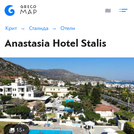
Крит
Сталида
Отели
Anastasia Hotel Stalis
15+