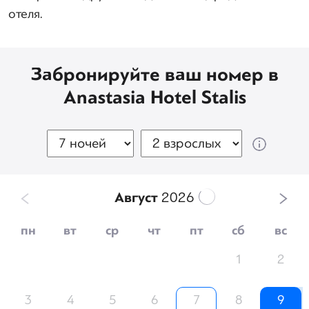
отеля.
Забронируйте ваш номер в
Anastasia Hotel Stalis
Август
2026
пн
вт
ср
чт
пт
сб
вс
1
2
3
4
5
6
7
8
9