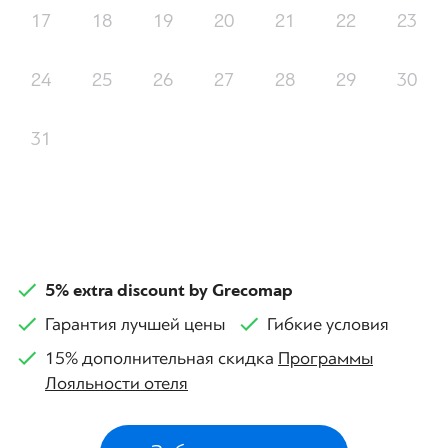
17
18
19
20
21
22
23
24
25
26
27
28
29
30
31
5% extra discount by Grecomap
Гарантия лучшей цены
Гибкие условия
15% дополнительная скидка
Программы
Лояльности отеля