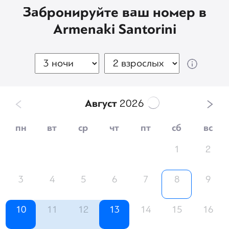
Забронируйте ваш номер в
Armenaki Santorini
Август
2026
пн
вт
ср
чт
пт
сб
вс
1
2
3
4
5
6
7
8
9
10
11
12
13
14
15
16