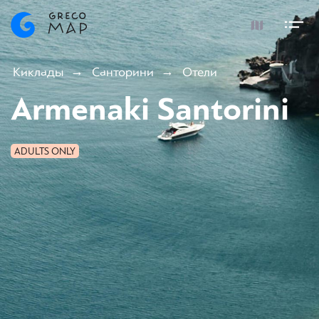
Киклады
Санторини
Отели
Armenaki Santorini
ADULTS ONLY